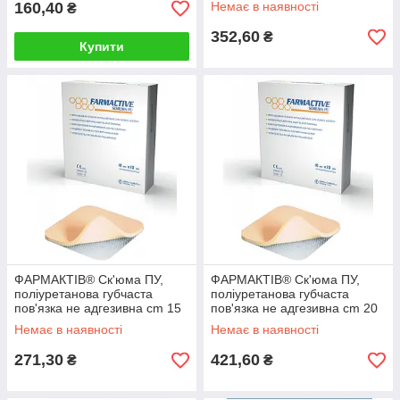
160,40
Немає в наявності
₴
352,60
₴
Купити
ФАРМАКТІВ® Ск'юма ПУ,
ФАРМАКТІВ® Ск'юма ПУ,
поліуретанова губчаста
поліуретанова губчаста
пов'язка не адгезивна cm 15
пов'язка не адгезивна cm 20
x 15
x 20
Немає в наявності
Немає в наявності
271,30
421,60
₴
₴