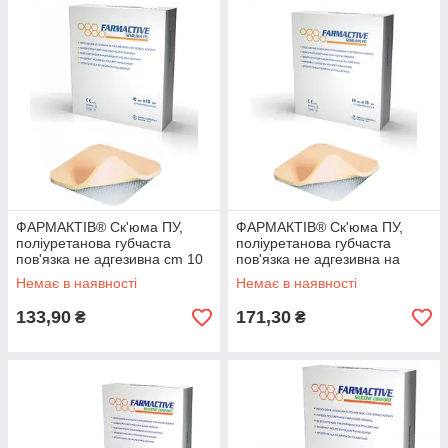
ФАРМАКТІВ® Ск'юма ПУ,
ФАРМАКТІВ® Ск'юма ПУ,
поліуретанова губчаста
поліуретанова губчаста
пов'язка не адгезивна cm 10
пов'язка не адгезивна на
x 10
п'яту cm 10 x 13
Немає в наявності
Немає в наявності
133,90
171,30
₴
₴