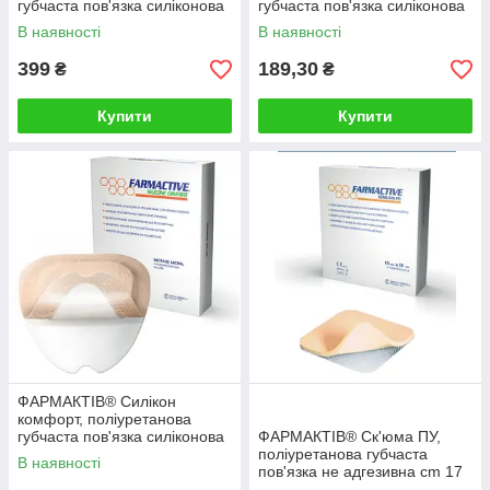
губчаста пов'язка силіконова
губчаста пов'язка силіконова
адгезивна з бортом cm 15 x
адгезивна з бортом cm 10 x
В наявності
В наявності
15
10
399
189,30
₴
₴
Купити
Купити
ФАРМАКТІВ® Силікон
комфорт, поліуретанова
губчаста пов'язка силіконова
ФАРМАКТІВ® Ск'юма ПУ,
адгезивна без борта cm 10 x
поліуретанова губчаста
В наявності
10
пов'язка не адгезивна cm 17
x 17