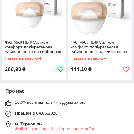
ФАРМАКТІВ® Силікон
ФАРМАКТІВ® Силікон
комфорт, поліуретанова
комфорт, поліуретанова
губчаста пов'язка силіконова
губчаста пов'язка силіконова
адгезивна без борта cm
адгезивна без борта cm 20 x
Немає в наявності
Немає в наявності
15x15
20
280,90
444,10
₴
₴
Про нас
100% позитивних з 44 відгуків за рік
Працює з 04.06.2020
м. Тернопіль
46400 , вул. Гріга, 3, , Тернопіль, Україна