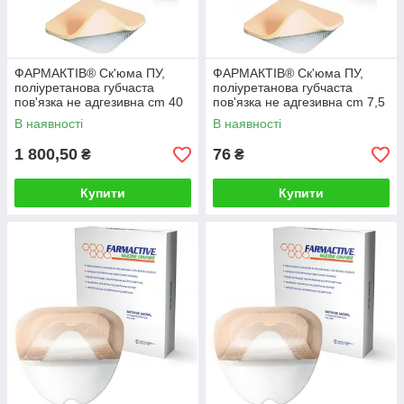
ФАРМАКТІВ® Ск'юма ПУ,
ФАРМАКТІВ® Ск'юма ПУ,
поліуретанова губчаста
поліуретанова губчаста
пов'язка не адгезивна cm 40
пов'язка не адгезивна cm 7,5
x 70
x 7,5
В наявності
В наявності
1 800,50
76
₴
₴
Купити
Купити