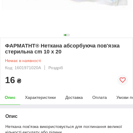
ФАРМАТНТ® Неткана абсорбуюча пов'язка
стерильна cm 10 x 20
Немає в наявності
Код: 1601971020A
Роздріб
16
₴
Опис
Характеристики
Доставка
Оплата
Умови п
Опис
Неткана пов'язка використовується для поглинання великої
кількості ексудату або рідини.