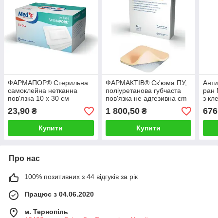
ФАРМАПОР® Стерильна
ФАРМАКТІВ® Ск'юма ПУ,
Анти
самоклейна нетканна
поліуретанова губчаста
ран 
пов'язка 10 x 30 см
пов'язка не адгезивна cm
з кл
40 x 70
25 с
23,90
1 800,50
676
₴
₴
см)
Купити
Купити
Про нас
100% позитивних з 44 відгуків за рік
Працює з 04.06.2020
м. Тернопіль