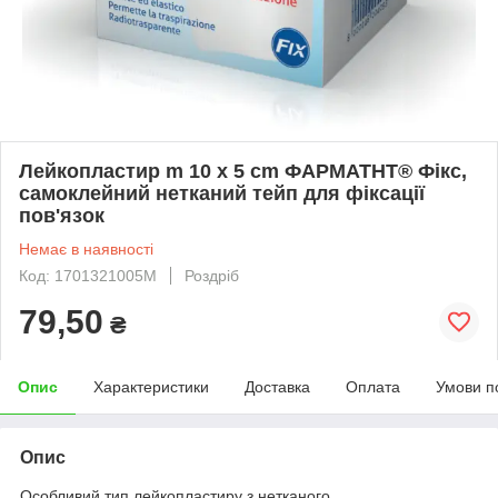
Лейкопластир m 10 x 5 cm ФАРМАТНТ® Фікс,
самоклейний нетканий тейп для фіксації
пов'язок
Немає в наявності
Код: 1701321005M
Роздріб
79,50
₴
Опис
Характеристики
Доставка
Оплата
Умови п
Опис
Особливий тип лейкопластиру з нетканого