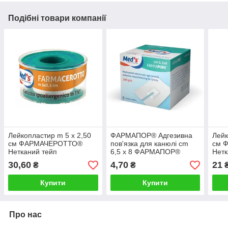
Подібні товари компанії
Лейкопластир m 5 x 2,50
ФАРМАПОР® Адгезивна
Лейк
см ФАРМАЧЕРОТТО®
пов'язка для канюлі cm
см 
Нетканий тейп
6,5 x 8 ФАРМАПОР®
Нетк
30,60
4,70
21
₴
₴
Купити
Купити
Про нас