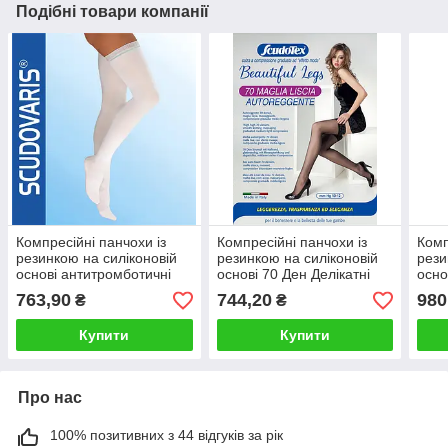
Подібні товари компанії
Компресійні панчохи із
Компресійні панчохи із
Комп
резинкою на силіконовій
резинкою на силіконовій
рези
основі антитромботичні
основі 70 Ден Делікатні
осно
середні
763,90
744,20
980
₴
₴
Купити
Купити
Про нас
100% позитивних з 44 відгуків за рік