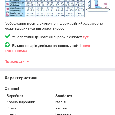
*зображення носить виключно інформаційний характер та
може відрізнятися від опису виробу
Усі еластичні трикотажні вироби Scudotex
тут
Більше товарів дивіться на нашому сайті:
bmc-
shop.com.ua
Приховати
Характеристики
Основні
Виробник
Scudotex
Країна виробник
Італія
Стать
Унісекс
Колір
Бежевий