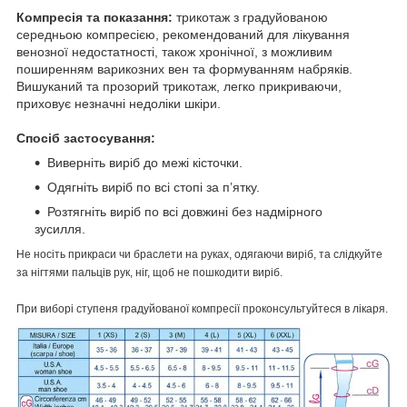
Компресія та показання:
трикотаж з градуйованою
середньою компресією, рекомендований для лікування
венозної недостатності, також хронічної, з можливим
поширенням варикозних вен та формуванням набряків.
Вишуканий та прозорий трикотаж, легко прикриваючи,
приховує незначні недоліки шкіри.
Спосіб застосування:
Виверніть виріб до межі кісточки.
Одягніть виріб по всі стопі за п’ятку.
Розтягніть виріб по всі довжині без надмірного
зусилля.
Не носіть прикраси чи браслети на руках, одягаючи виріб, та слідкуйте
за нігтями пальців рук, ніг, щоб не пошкодити виріб.
При виборі ступеня градуйованої компресії проконсультуйтеся в лікаря.