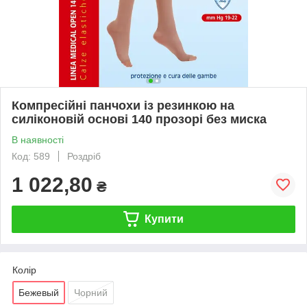
Компресійні панчохи із резинкою на
силіконовій основі 140 прозорі без миска
В наявності
Код: 589
Роздріб
1 022,80
₴
Купити
Колір
Бежевый
Чорний