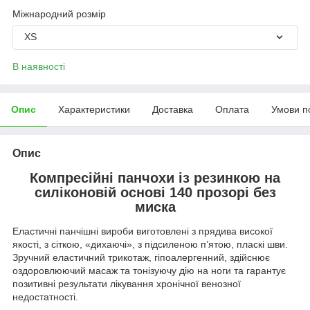
Міжнародний розмір
XS
В наявності
Опис
Характеристики
Доставка
Оплата
Умови п
Опис
Компресійні панчохи із резинкою на
силіконовій основі 140 прозорі без
миска
Еластичні панчішні вироби виготовлені з прядива високої
якості, з сіткою, «дихаючі», з підсиленою п’ятою, пласкі шви.
Зручний еластичний трикотаж, гіпоалергенний, здійснює
оздоровлюючий масаж та тонізуючу дію на ноги та гарантує
позитивні результати лікування хронічної венозної
недостатності.