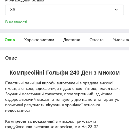
XS
В наявності
Опис
Характеристики
Доставка
Оплата
Умови п
Опис
Компресійні Гольфи 240 Ден з миском
Еластичні панчішні вироби виготовлені з прядива високої
якості, з сіткою, «дихаючі», з підсиленою п’ятою, пласкі шви.
Зручний еластичний трикотаж, гіпоалергенний, здійснює
оздоровлюючий масаж та тонізуючу дію на ноги та гарантує
позитивні результати лікування хронічної венозної
недостатності.
Компресія та показання:
з миском, трикотаж із
градуйованою високою компресією, мм Hg 23-32,