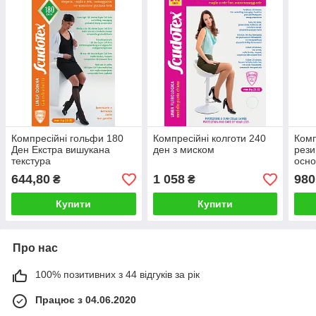
Компресійні гольфи 180
Компресійні колготи 240
Комп
Ден Екстра вишукана
ден з миском
рези
текстура
осно
644,80
1 058
980
₴
₴
Купити
Купити
Про нас
100% позитивних з 44 відгуків за рік
Працює з 04.06.2020