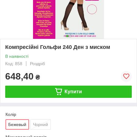
Компресійні Гольфи 240 Ден з миском
В наявності
Код: 858
Роздріб
648,40
₴
Купити
Колір
Бежевый
Чорний
Міжнародний розмір