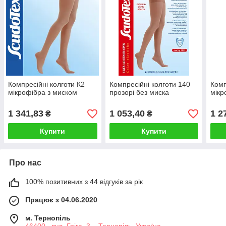
Компресійні колготи К2
Компресійні колготи 140
Комп
мікрофібра з миском
прозорі без миска
мікр
1 341,83
1 053,40
1 2
₴
₴
Купити
Купити
Про нас
100% позитивних з 44 відгуків за рік
Працює з 04.06.2020
м. Тернопіль