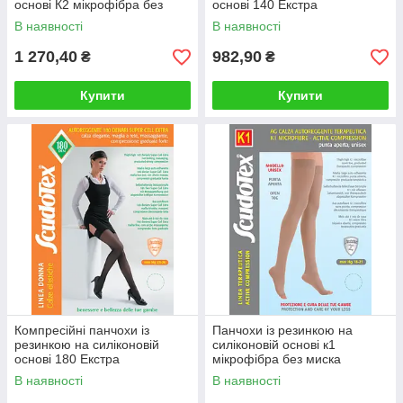
основі К2 мікрофібра без
основі 140 Екстра
миска
В наявності
В наявності
1 270,40
982,90
₴
₴
Купити
Купити
Компресійні панчохи із
Панчохи із резинкою на
резинкою на силіконовій
силіконовій основі к1
основі 180 Екстра
мікрофібра без миска
В наявності
В наявності