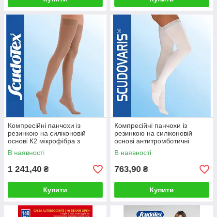
Компресійні панчохи із
Компресійні панчохи із
резинкою на силіконовій
резинкою на силіконовій
основі К2 мікрофібра з
основі антитромботичні
миском
середні
В наявності
В наявності
1 241,40
763,90
₴
₴
Купити
Купити