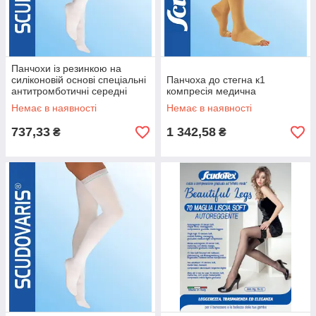
Панчохи із резинкою на
силіконовій основі спеціальні
Панчоха до стегна к1
антитромботичні середні
компресія медична
Немає в наявності
Немає в наявності
737,33
1 342,58
₴
₴