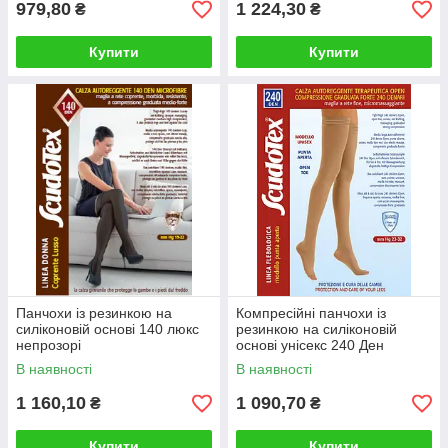
979,80
1 224,30
₴
₴
Купити
Купити
Панчохи із резинкою на
Компресійні панчохи із
силіконовій основі 140 люкс
резинкою на силіконовій
непрозорі
основі унісекс 240 Ден
прозорі без миска
В наявності
В наявності
1 160,10
1 090,70
₴
₴
Купити
Купити