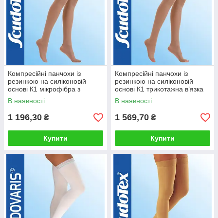
Компресійні панчохи із
Компресійні панчохи із
резинкою на силіконовій
резинкою на силіконовій
основі К1 мікрофібра з
основі К1 трикотажна в’язка
миском
без миска
В наявності
В наявності
1 196,30
1 569,70
₴
₴
Купити
Купити