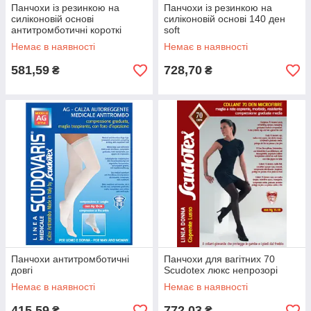
Панчохи із резинкою на
Панчохи із резинкою на
силіконовій основі
силіконовій основі 140 ден
антитромботичні короткі
soft
Немає в наявності
Немає в наявності
581,59
728,70
₴
₴
Панчохи антитромботичні
Панчохи для вагітних 70
довгі
Scudotex люкс непрозорі
Немає в наявності
Немає в наявності
415,59
772,03
₴
₴