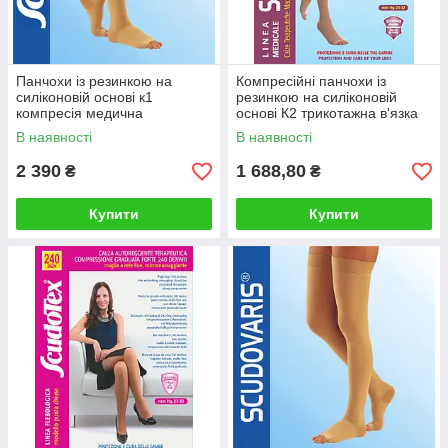
Панчохи із резинкою на
Компресійні панчохи із
силіконовій основі к1
резинкою на силіконовій
компресія медична
основі К2 трикотажна в'язка
без миска
В наявності
В наявності
2 390
1 688,80
₴
₴
Купити
Купити